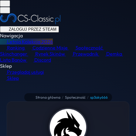
ZALOGUJ PRZEZ STEAM
Nawigacja
Letnia Kolekcja
2026
Ranking
Codzienne Misje
Społeczność
Skinchanger
Rynek Skinów
Przewodnik
Demka
Lista Banów
Discord
Sklep
Przeglądaj usługi
Sklep
Strona główna
/
Społeczność
/
sp3aky666