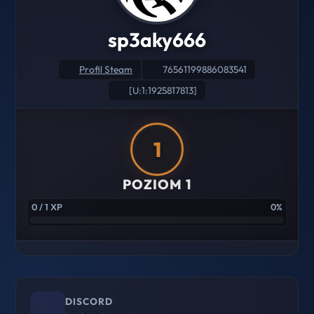
sp3aky666
Profil Steam
76561199886083541
[U:1:1925817813]
1
POZIOM 1
0 / 1 XP
0%
DISCORD