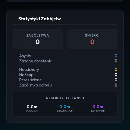
Statystyki Zabójstw
ZABÓJSTWA
ŚMIERCI
0
0
Asysty
0
Zadane obrażenia
0
Headshoty
0
NoScope
0
Przez ściane
0
Zabójstwa od tyłu
0
REKORDY DYSTANSU
0.0m
0.0m
0.0m
OGÓLNY
HEADSHOT
NOSCOPE