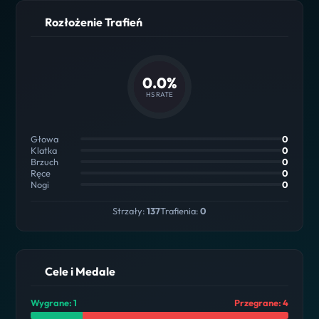
Rozłożenie Trafień
0.0%
HS RATE
Głowa
0
Klatka
0
Brzuch
0
Ręce
0
Nogi
0
Strzały:
137
Trafienia:
0
Cele i Medale
Wygrane: 1
Przegrane: 4