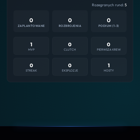
Rozegranych rund:
5
0
0
0
ZAPLANTOWANE
ROZBROJENIA
PODIUM (1-3)
1
0
0
MVP
CLUTCH
PIERWSZA KREW
0
0
1
STREAK
EKSPLOZJE
HOSTY