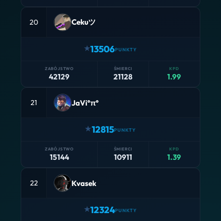
Cekuツ
20
13506
42129
21128
1.99
JaVi°π°
21
12815
15144
10911
1.39
Kvasek
22
12324