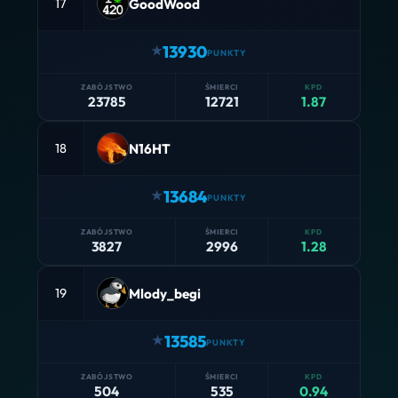
GoodWood
17
13930
23785
12721
1.87
N16HT
18
13684
3827
2996
1.28
Mlody_begi
19
13585
504
535
0.94