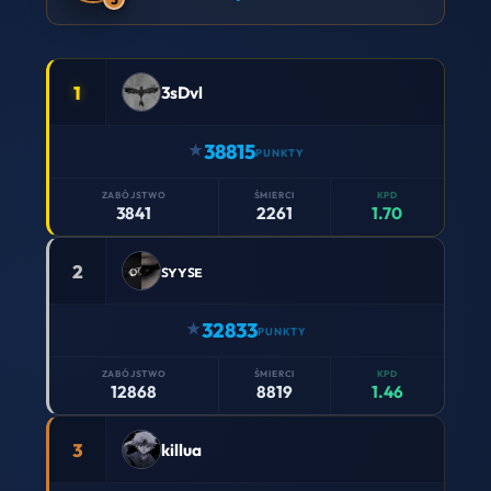
1
3sDvl
38815
3841
2261
1.70
2
ꜱʏʏꜱᴇ
32833
12868
8819
1.46
3
killua