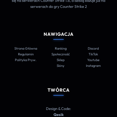
się na serwerach Counter Strike 1.6, a dzisiaj bazuje już na
serwerach do gry Counter Strike 2
NAWIGACJA
Strona Główna
Ranking
Discord
Regulamin
Społeczność
TikTok
Polityka Pryw.
Sklep
Youtube
Skiny
Instagram
TWÓRCA
Design & Code:
Qesik