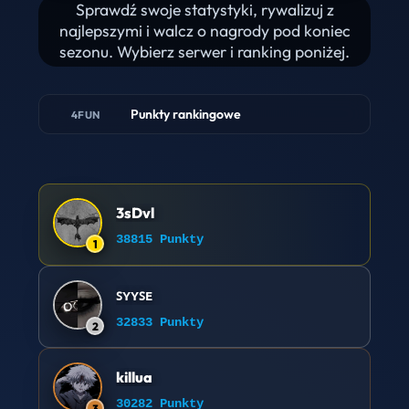
Sprawdź swoje statystyki, rywalizuj z
najlepszymi i walcz o nagrody pod koniec
sezonu. Wybierz serwer i ranking poniżej.
Punkty rankingowe
4FUN
3sDvl
38815 Punkty
1
ꜱʏʏꜱᴇ
32833 Punkty
2
killua
30282 Punkty
3