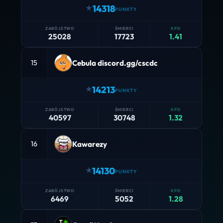
14318
25028
17723
1.41
Cebula discord.gg/cscdc
15
14213
40597
30748
1.32
Kawarezy
16
14130
6469
5052
1.28