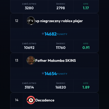
3280
2798
1.17
vp niegrzeczny roblox plejer
12
14682
10692
11760
0.91
Father Makumba SKINS
13
14654
31814
16820
1.89
Decadence
14