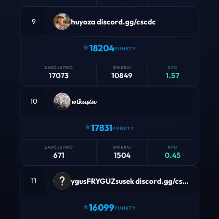
huyoza discord.gg/cscdc
9
18204
17073
10849
1.57
𝔀𝓲𝓴𝓾𝓼𝓲𝓪
10
17831
671
1504
0.45
ygusFRYGUZsusek discord.gg/cscdc
11
16099