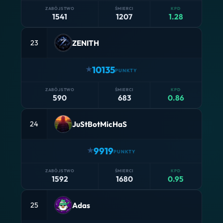
1541
1207
1.28
ZENITH
23
10135
590
683
0.86
JuStBotMicHaS
24
9919
1592
1680
0.95
Adas
25