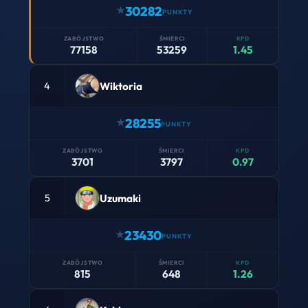
30282
77158
53259
1.45
Wiktoria
4
28255
3701
3797
0.97
Uzumaki
5
23430
815
648
1.26