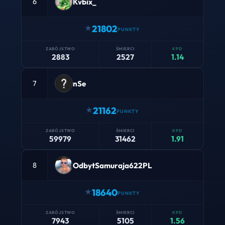
Kvbix_
6
21802
2883
2527
1.14
nSe
7
21162
59979
31462
1.91
OdbytSamuraja622PL
8
18640
7943
5105
1.56