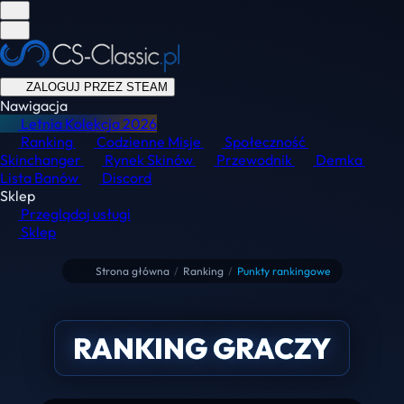
ZALOGUJ PRZEZ STEAM
Nawigacja
Letnia Kolekcja
2026
Ranking
Codzienne Misje
Społeczność
Skinchanger
Rynek Skinów
Przewodnik
Demka
Lista Banów
Discord
Sklep
Przeglądaj usługi
Sklep
Strona główna
/
Ranking
/
Punkty rankingowe
RANKING GRACZY